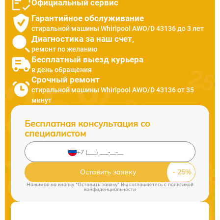
Официальный сервис
Гарантийное обслуживание
стиральной машины Whirlpool AWO/D 43136 до 3 лет
Диагностика за наш счет,
ремонт по желанию
Бесплатный выезд курьера
в день обращения
Срочный ремонт
стиральной машины Whirlpool AWO/D 43136 от 35
минут
Бесплатная консультация со
специалистом
Оставить заявку
Нажимая на кнопку "Оставить заявку" Вы соглашаетесь c
политикой
конфиденциальности