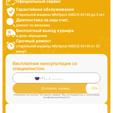
Официальный сервис
Гарантийное обслуживание
стиральной машины Whirlpool AWO/D 43140 до 3 лет
Диагностика за наш счет,
ремонт по желанию
Бесплатный выезд курьера
в день обращения
Срочный ремонт
стиральной машины Whirlpool AWO/D 43140 от 35
минут
Бесплатная консультация со
специалистом
Оставить заявку
Нажимая на кнопку "Оставить заявку" Вы соглашаетесь c
политикой
конфиденциальности